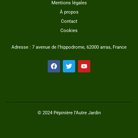
Mentions légales
À propos
Contact
Cookies
Adresse : 7 avenue de l'hippodrome, 62000 arras, France
F
T
Y
a
w
o
c
i
u
e
t
t
b
t
u
o
e
b
o
r
e
k
© 2024 Pépinière l’Autre Jardin