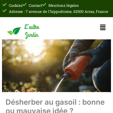
Aller
Cookies
Contact
Mentions légales
au
Adresse : 7 avenue de l'hippodrome, 62000 Arras, France
contenu
Menu
Désherber au gasoil : bonne
ou mauvaise idée ?