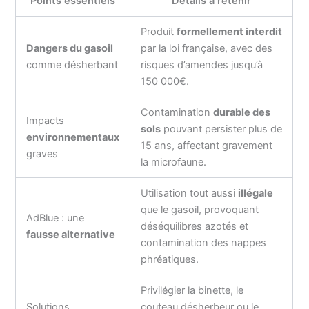
Points essentiels
Détails à retenir
Produit
formellement interdit
Dangers du gasoil
par la loi française, avec des
comme désherbant
risques d’amendes jusqu’à
150 000€.
Contamination
durable des
Impacts
sols
pouvant persister plus de
environnementaux
15 ans, affectant gravement
graves
la microfaune.
Utilisation tout aussi
illégale
que le gasoil, provoquant
AdBlue : une
déséquilibres azotés et
fausse alternative
contamination des nappes
phréatiques.
Privilégier la binette, le
Solutions
couteau désherbeur ou le