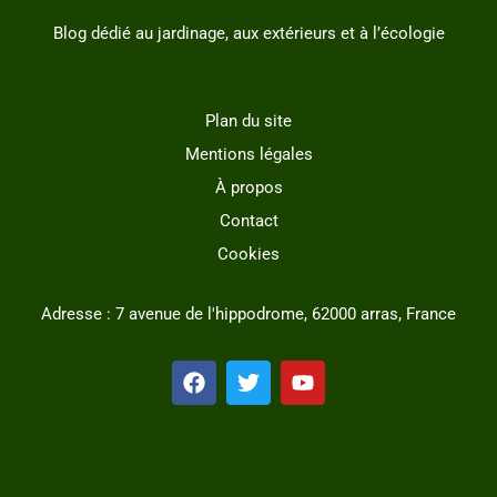
Blog dédié au jardinage, aux extérieurs et à l’écologie
Plan du site
Mentions légales
À propos
Contact
Cookies
Adresse : 7 avenue de l'hippodrome, 62000 arras, France
F
T
Y
a
w
o
c
i
u
e
t
t
b
t
u
o
e
b